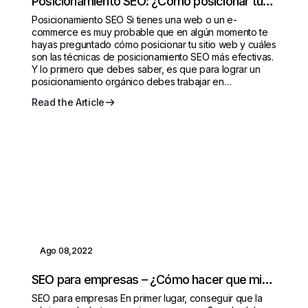
Posicionamiento SEO: ¿Cómo posicionar tu
sitio web?
Posicionamiento SEO Si tienes una web o un e-
commerce es muy probable que en algún momento te
hayas preguntado cómo posicionar tu sitio web y cuáles
son las técnicas de posicionamiento SEO más efectivas.
Y lo primero que debes saber, es que para lograr un
posicionamiento orgánico debes trabajar en…
Read the Article
Ago 08,2022
SEO para empresas – ¿Cómo hacer que mi
página aparezca en google?
SEO para empresas En primer lugar, conseguir que la