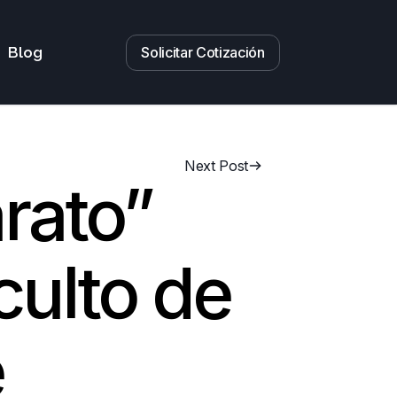
Solicitar Cotización
Blog
Next Post
rato”
culto de
e