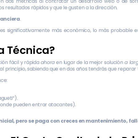
en dos métricas al contratar un desarrollo web o de so
 resultados rápidos y que le gusten a la dirección.
nanciera
.
es significativamente más económico, lo más probable e
a Técnica?
ión fácil y rápida
ahora
en lugar de la mejor solución
a lar
l principio, sabiendo que en dos años tendrás que reparar t
uce:
gueti”).
 donde pueden entrar atacantes).
inicial, pero se paga con creces en mantenimiento, fal