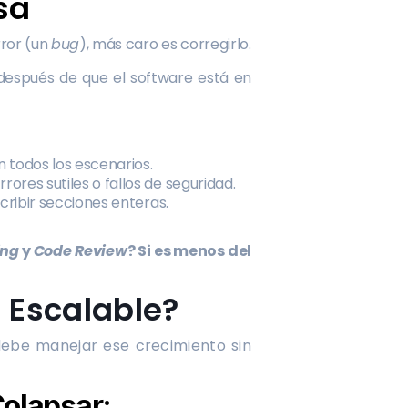
isa
rror (un
bug
), más caro es corregirlo.
 después de que el software está en
todos los escenarios.
res sutiles o fallos de seguridad.
cribir secciones enteras.
ing
y
Code Review
? Si es menos del
s Escalable?
e debe manejar ese crecimiento sin
Colapsar: