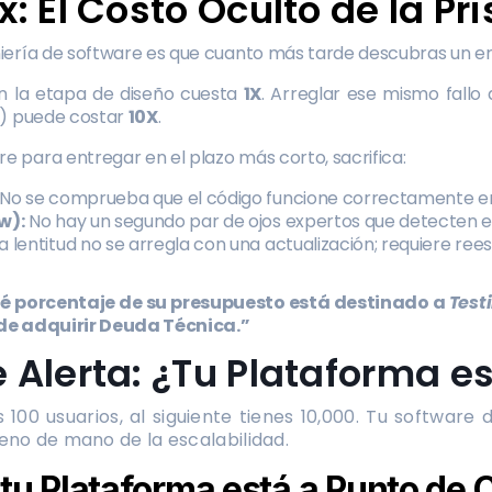
0x: El Costo Oculto de la Pr
iería de software es que cuanto más tarde descubras un e
en la etapa de diseño cuesta
1X
. Arreglar ese mismo fallo
s) puede costar
10X
.
para entregar en el plazo más corto, sacrifica:
No se comprueba que el código funcione correctamente en 
w):
No hay un segundo par de ojos expertos que detecten erro
a lentitud no se arregla con una actualización; requiere rees
é porcentaje de su presupuesto está destinado a
Test
 de adquirir Deuda Técnica.”
de Alerta: ¿Tu Plataforma e
 100 usuarios, al siguiente tienes 10,000. Tu softwar
reno de mano de la escalabilidad.
tu Plataforma está a Punto de 