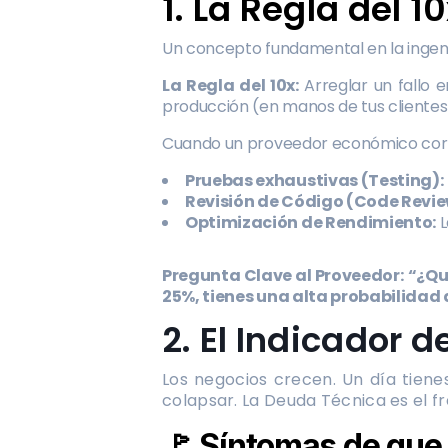
1. La Regla del 1
Un concepto fundamental en la ingen
La Regla del 10x:
Arreglar un fallo 
producción (en manos de tus cliente
Cuando un proveedor económico corre 
Pruebas exhaustivas (Testing):
Revisión de Código (Code Revie
Optimización de Rendimiento:
L
Pregunta Clave al Proveedor:
“¿Qu
25%, tienes una alta probabilidad
2. El Indicador 
Los negocios crecen. Un día tienes
colapsar. La Deuda Técnica es el f
🚩 Síntomas de que 