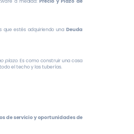
ftware a medida:
Precio y Plazo de
s que estés adquiriendo una
Deuda
go plazo
. Es como construir una casa
odo el techo y las tuberías.
los de servicio y oportunidades de