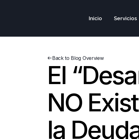
Inicio
Servicios
Back to Blog Overview
El “Desa
NO Exist
la Deud