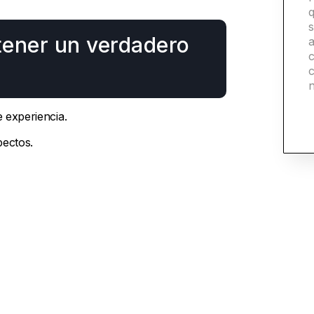
s
tener un verdadero
a
c
 experiencia.
pectos.