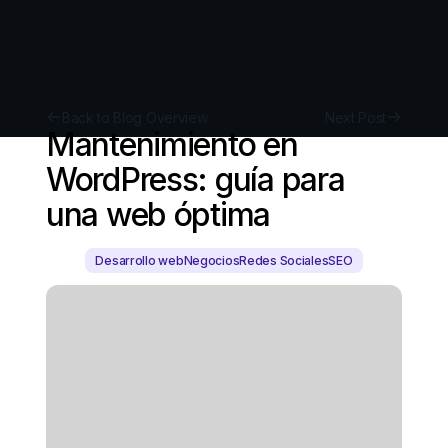
Back to Blog Overview
Next Post
Mantenimiento en
WordPress: guía para
una web óptima
Desarrollo web
Negocios
Redes Sociales
SEO