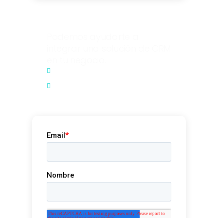
Tienes preguntas?
Podemos ayudarte a
integrar una solución de CRM
en tu negocio.
+507 6899 9856
info@redcodep.com