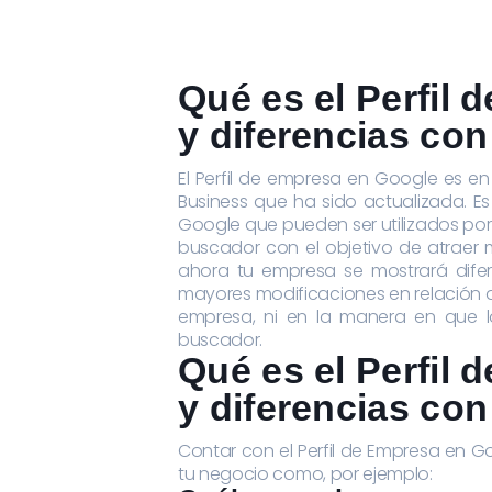
Qué es el Perfil
y diferencias co
El Perfil de empresa en Google es e
Business que ha sido actualizada. Es
Google que pueden ser utilizados por
buscador con el objetivo de atraer m
ahora tu empresa se mostrará dife
mayores modificaciones en relación a
empresa, ni en la manera en que lo
buscador.
Qué es el Perfil
y diferencias co
Contar con el Perfil de Empresa en G
tu negocio como, por ejemplo: