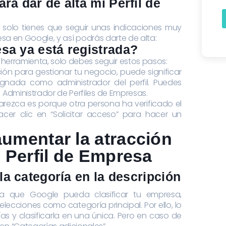
ra dar de alta mi Perfil de
 solo tienes que seguir unas indicaciones muy
presa en Google, y así podrás darte de alta:
sa ya está registrada?
a herramienta, solo debes seguir estos pasos:
ón para gestionar tu negocio, puede significar
gnada como administrador del perfil. Puedes
 Administrador de Perfiles de Empresas.
arezca es porque otra persona ha verificado el
hacer clic en “Solicitar acceso” para hacer un
aumentar la atracción
l Perfil de Empresa
ola categoría en la descripción
ara que Google pueda clasificar tu empresa,
lecciones como categoría principal. Por ello, lo
ías y clasificarla en una única. Pero en caso de