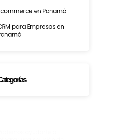
Ecommerce en Panamá
CRM para Empresas en
Panamá
Categorías
Tienes preguntas?
Podemos ayudarte a
integrar una solución de