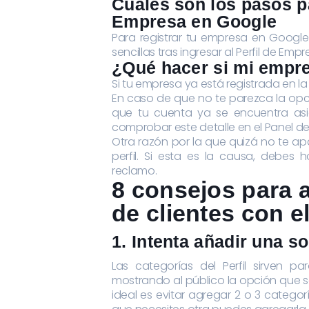
Cuáles son los pasos pa
Empresa en Google
Para registrar tu empresa en Google
sencillas tras ingresar al Perfil de Em
¿Qué hacer si mi empre
Si tu empresa ya está registrada en l
En caso de que no te parezca la opci
que tu cuenta ya se encuentra asi
comprobar este detalle en el Panel de
Otra razón por la que quizá no te ap
perfil. Si esta es la causa, debes 
reclamo.
8 consejos para 
de clientes con e
1. Intenta añadir una s
Las categorías del Perfil sirven p
mostrando al público la opción que se
ideal es evitar agregar 2 o 3 categor