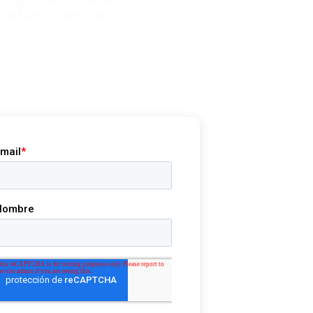
CRM en tu negocio.
+507 6899 9856
info@redcodep.com