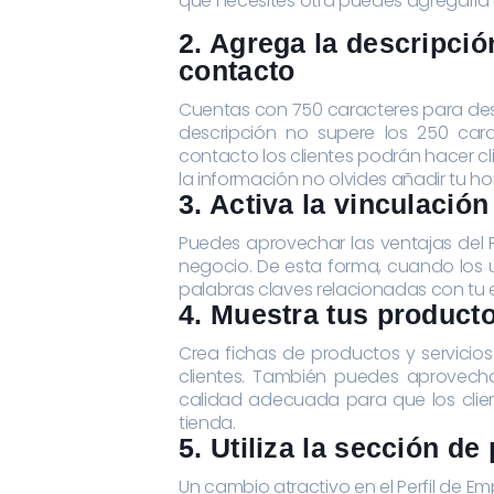
que necesites otra puedes agregarla 
2. Agrega la descripci
contacto
Cuentas con 750 caracteres para des
descripción no supere los 250 cara
contacto los clientes podrán hacer cli
la información no olvides añadir tu hor
3. Activa la vinculació
Puedes aprovechar las ventajas del P
negocio. De esta forma, cuando los 
palabras claves relacionadas con tu 
4. Muestra tus producto
Crea fichas de productos y servicio
clientes. También puedes aprovech
calidad adecuada para que los cli
tienda.
5. Utiliza la sección de
Un cambio atractivo en el Perfil de 