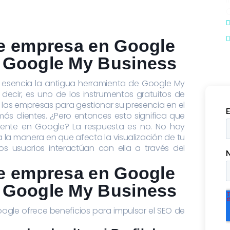
 de empresa en Google
n Google My Business
n esencia la antigua herramienta de Google My
 decir, es uno de los instrumentos gratuitos de
 las empresas para gestionar su presencia en el
ás clientes. ¿Pero entonces esto significa que
rente en Google? La respuesta es no. No hay
 la manera en que afecta la visualización de tu
s usuarios interactúan con ella a través del
 de empresa en Google
n Google My Business
oogle ofrece beneficios para impulsar el SEO de